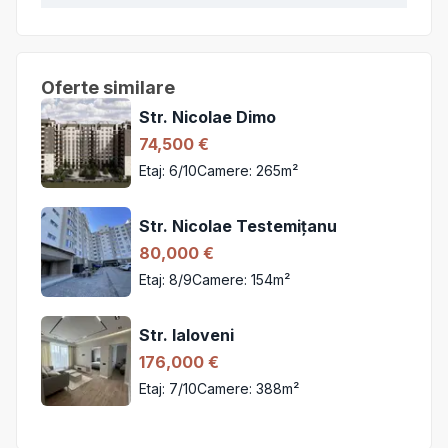
Oferte similare
Str. Nicolae Dimo
74,500
€
Etaj:
6
/
10
Camere:
2
65
m²
Str. Nicolae Testemițanu
80,000
€
Etaj:
8
/
9
Camere:
1
54
m²
Str. Ialoveni
176,000
€
Etaj:
7
/
10
Camere:
3
88
m²