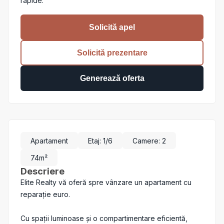
rapide.
Solicită apel
Solicită prezentare
Generează oferta
Apartament
Etaj:
1
/6
Camere
:
2
74
m²
Descriere
Elite Realty vă oferă spre vânzare un apartament cu
reparație euro.
Cu spații luminoase și o compartimentare eficientă,