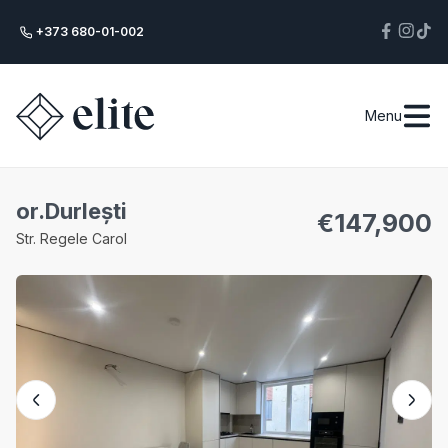
+373 680-01-002
Menu
or.Durlești
€
147,900
Str. Regele Carol