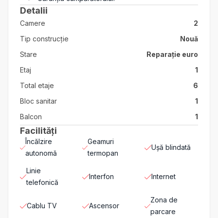
Detalii
Camere
2
Tip construcție
Nouă
Stare
Reparație euro
Etaj
1
Total etaje
6
Bloc sanitar
1
Balcon
1
Facilități
Încălzire
Geamuri
Ușă blindată
autonomă
termopan
Linie
Interfon
Internet
telefonică
Zona de
Cablu TV
Ascensor
parcare