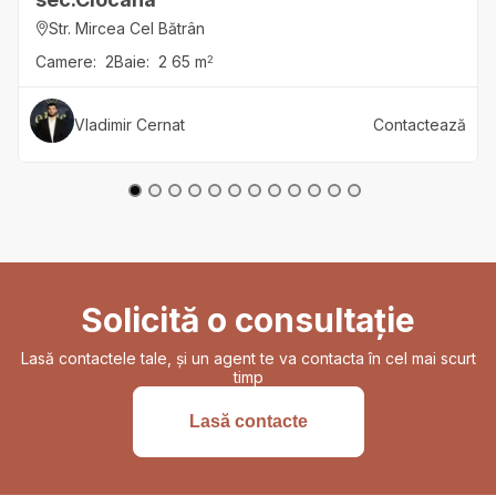
Str. Mircea Cel Bătrân
Camere:
2
Baie:
2
65
m
2
Vladimir
Cernat
Contactează
Solicită o consultație
Lasă contactele tale, și un agent te va contacta în cel mai scurt
timp
Lasă contacte