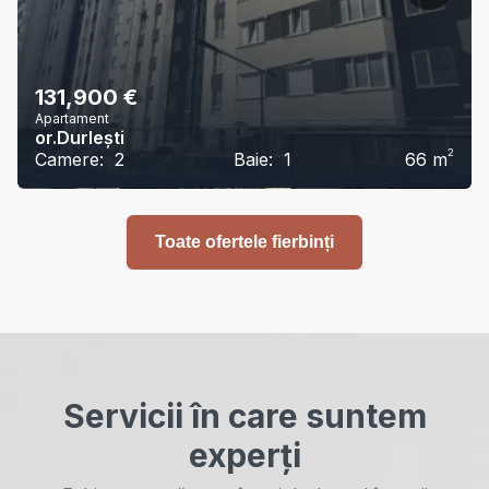
131,900
€
Apartament
or.Durlești
2
Camere:
2
Baie:
1
66
m
Toate ofertele fierbinți
Servicii în care suntem
experți