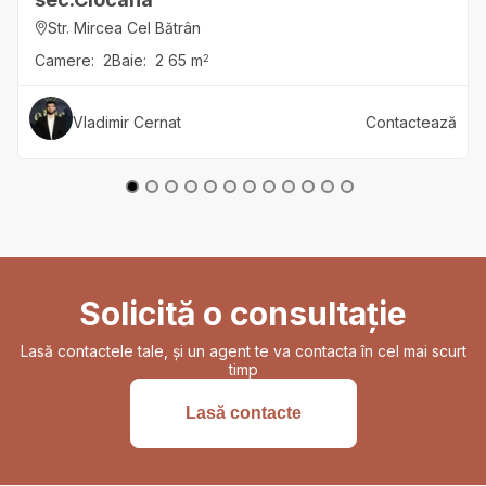
Str. Mircea Cel Bătrân
Camere:
2
Baie:
2
65
m
2
Vladimir
Cernat
Contactează
Solicită o consultație
Lasă contactele tale, și un agent te va contacta în cel mai scurt
timp
Lasă contacte