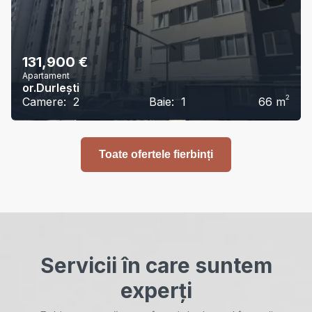
131,900
€
Apartament
or.Durlești
2
Camere:
2
Baie:
1
66
m
Toate ofertele fierbinți
Servicii în care suntem
experți