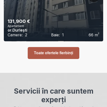
131,900
€
Apartament
or.Durlești
2
Camere:
2
Baie:
1
66
m
Toate ofertele fierbinți
Servicii în care suntem
experți