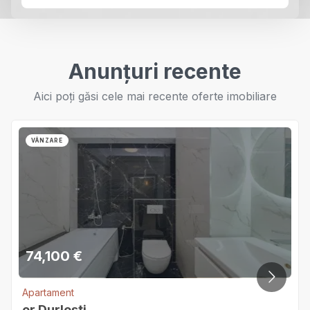
Anunțuri recente
Aici poți găsi cele mai recente oferte imobiliare
VÂNZARE
74,100
€
Apartament
or.Durlești