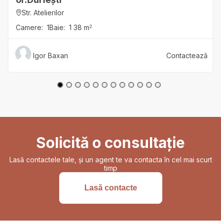
Str. Atelierilor
Camere:
1
Baie:
1
38
m
2
Igor
Baxan
Contactează
Solicită o consultație
Lasă contactele tale, și un agent te va contacta în cel mai scurt
timp
Lasă contacte