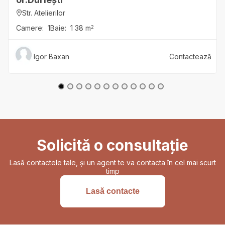
Str. Atelierilor
Camere:
1
Baie:
1
38
m
2
Igor
Baxan
Contactează
Solicită o consultație
Lasă contactele tale, și un agent te va contacta în cel mai scurt
timp
Lasă contacte