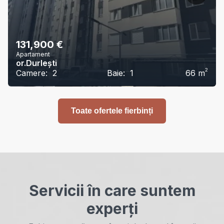
131,900
€
Apartament
or.Durlești
2
Camere:
2
Baie:
1
66
m
Toate ofertele fierbinți
Servicii în care suntem
experți