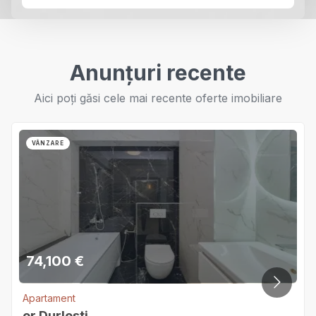
Anunțuri recente
Aici poți găsi cele mai recente oferte imobiliare
VÂNZARE
74,100
€
Apartament
or.Durlești