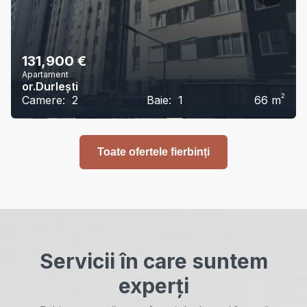
131,900
€
Apartament
or.Durlești
2
Camere:
2
Baie:
1
66
m
Toate ofertele fierbinți
Servicii în care suntem
experți