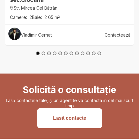
Str. Mircea Cel Bătrân
Camere:
2
Baie:
2
65
m
2
Vladimir
Cernat
Contactează
Solicită o consultație
Lasă contactele tale, și un agent te va contacta în cel mai scurt
timp
Lasă contacte