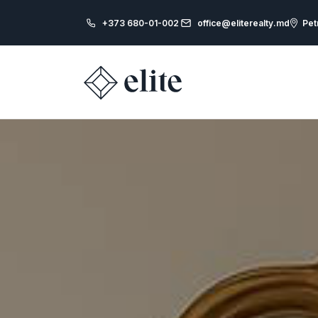
+373 680-01-002
office@eliterealty.md
Pet