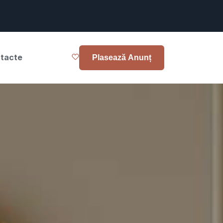
tacte
Plasează Anunț