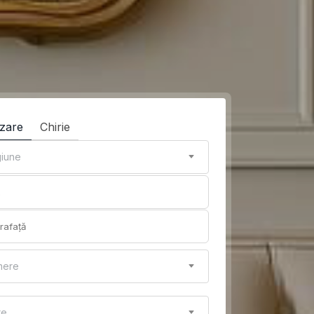
zare
Chirie
iune
mere
re