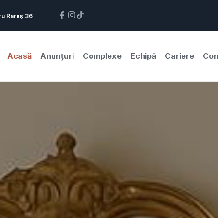
ru Rareș 36
Acasă
Anunțuri
Complexe
Echipă
Cariere
Con