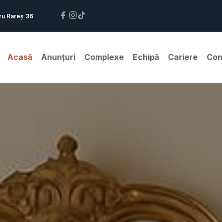
ru Rareș 36
Acasă
Anunțuri
Complexe
Echipă
Cariere
Con