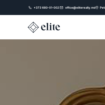
+373 680-01-002
office@eliterealty.md
Pet