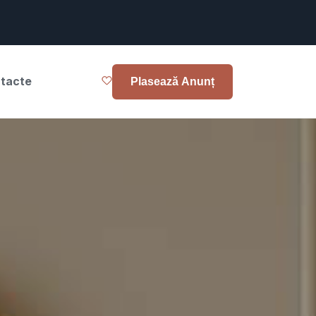
tacte
Plasează Anunț