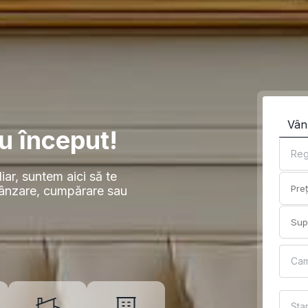
Vân
u început!
Reg
iar, suntem aici să te
vânzare, cumpărare sau
Ca
Sta