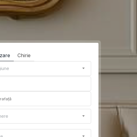
zare
Chirie
iune
mere
re