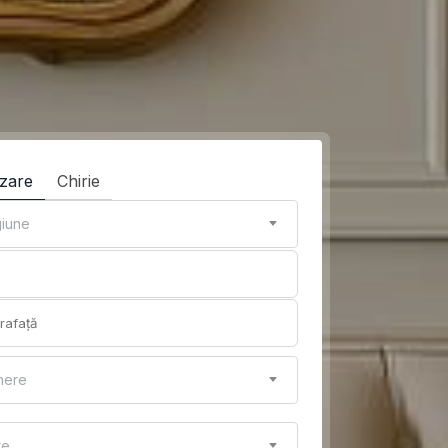
zare
Chirie
iune
mere
re