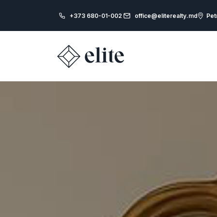
+373 680-01-002
office@eliterealty.md
Pet