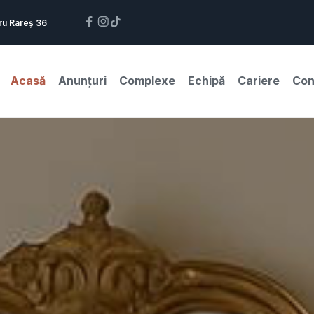
ru Rareș 36
Acasă
Anunțuri
Complexe
Echipă
Cariere
Con