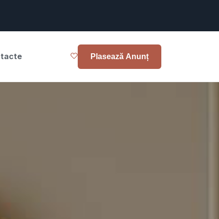
tacte
Plasează Anunț