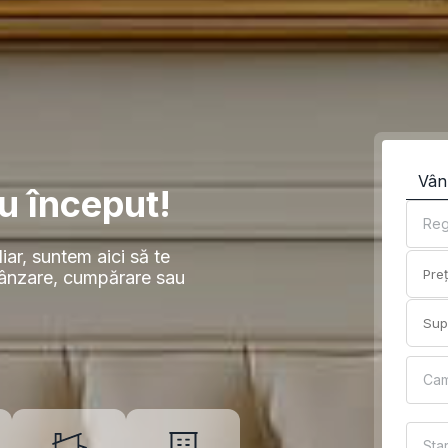
Vân
u început!
Reg
iar, suntem aici să te
vânzare, cumpărare sau
Ca
Sta