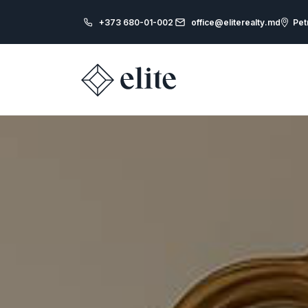
+373 680-01-002
office@eliterealty.md
Pet