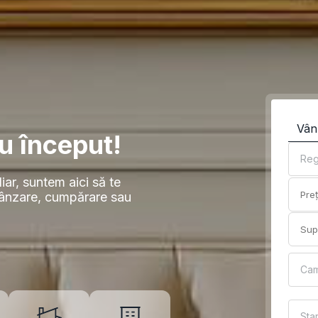
Vân
u început!
Reg
iar, suntem aici să te
vânzare, cumpărare sau
Ca
Sta