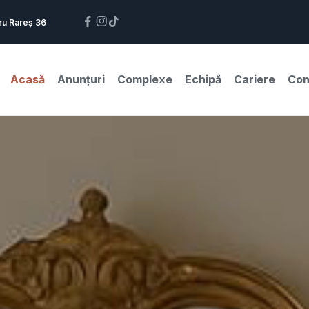
ru Rareș 36
Acasă
Anunțuri
Complexe
Echipă
Cariere
Con