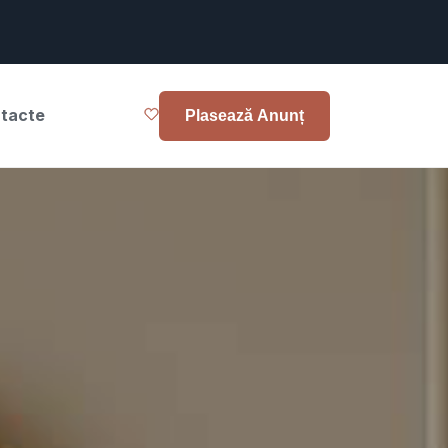
tacte
Plasează Anunț