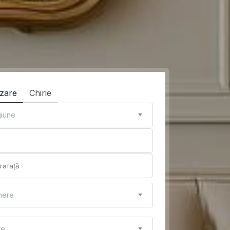
zare
Chirie
iune
mere
re