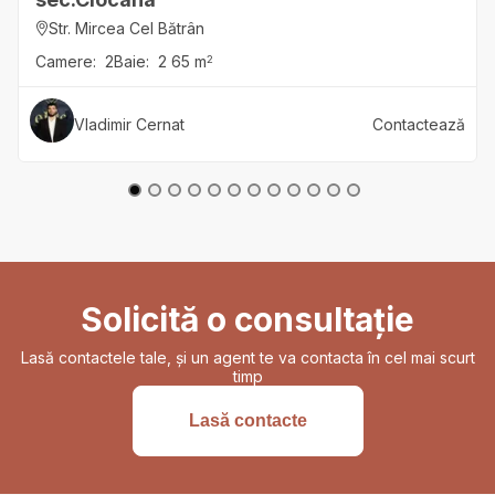
Str. Mircea Cel Bătrân
Camere:
2
Baie:
2
65
m
2
Vladimir
Cernat
Contactează
Solicită o consultație
Lasă contactele tale, și un agent te va contacta în cel mai scurt
timp
Lasă contacte