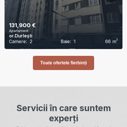
131,900
€
Apartament
or.Durlești
2
Camere:
2
Baie:
1
66
m
Toate ofertele fierbinți
Servicii în care suntem
experți