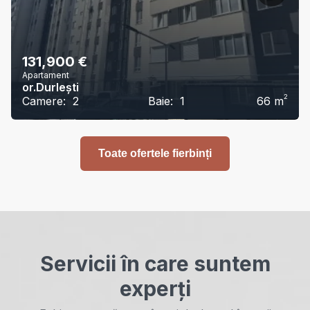
131,900
€
Apartament
or.Durlești
2
Camere:
2
Baie:
1
66
m
Toate ofertele fierbinți
Servicii în care suntem
experți