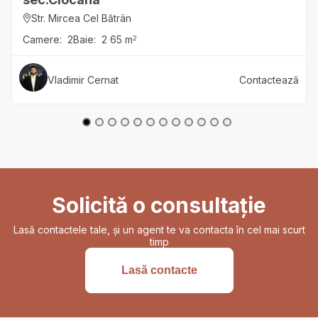
Str. Mircea Cel Bătrân
Camere:
2
Baie:
2
65
m
2
Vladimir
Cernat
Contactează
Solicită o consultație
Lasă contactele tale, și un agent te va contacta în cel mai scurt
timp
Lasă contacte